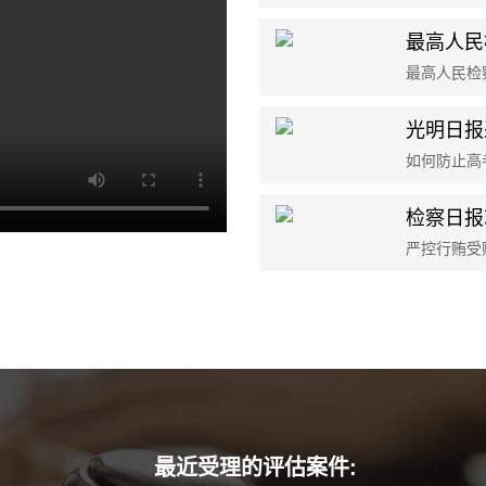
光明日报
检察日报
湖北贪污罪案件再审
上海银行经理非法经营同类营业
长春挪用公款及受贿罪案
安徽受贿及滥用职权案
淮南挪用资金罪案
最近受理的评估案件:
北京高院职务犯罪再审