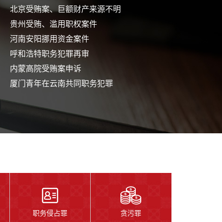
贵州受贿、滥用职权案件
河南安阳挪用资金案件
呼和浩特职务犯罪再审
内蒙高院受贿案申诉
厦门青年在云南共同职务犯罪
汕尾挪用公款案最高院申诉
苏州银行人员犯罪案
江苏镇江受贿罪案件
广东揭阳职务犯罪再审
宁波受贿、贪污罪案件
福建闽东骗取贷款罪案
职务侵占罪
贪污罪