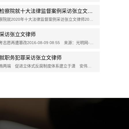
最高人民检察院就十大法律监督案例采访张立文律师
最高人民检察院就2020年十大法律监督案例采访张立文律师2020年度十大法律监督案例之十
采访张立文律师
如何防止高考志愿再遭篡改2016-08-09 08:55 来源：光明网-《光明日报》光明日报记者王
就职务犯罪采访张立文律师
严控行贿受贿两端 促进立体式反腐制度体系建立于潇 安伟光近日，国内首个反贿赂领域地
广东揭阳职务犯罪再审
宁波受贿、贪污罪案件
福建闽东骗取贷款罪案
北京青年在上海职务侵占案
内蒙包头贪污案再审
北京受贿案、巨额财产来源不明