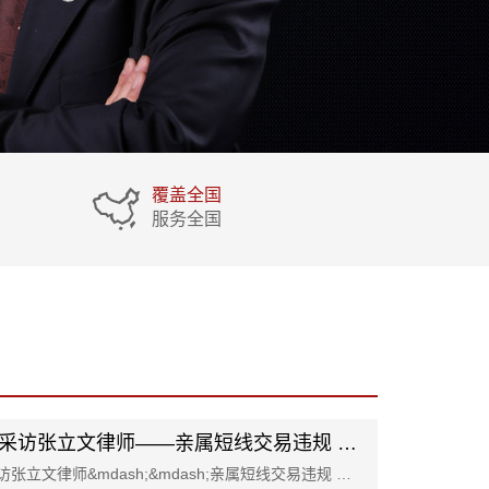
覆盖全国
服务全国
证券日报采访张立文律师——亲属短线交易违规 雅本化学独董致歉
证券日报采访张立文律师&mdash;&mdash;亲属短线交易违规 雅本化学独董致歉 2022