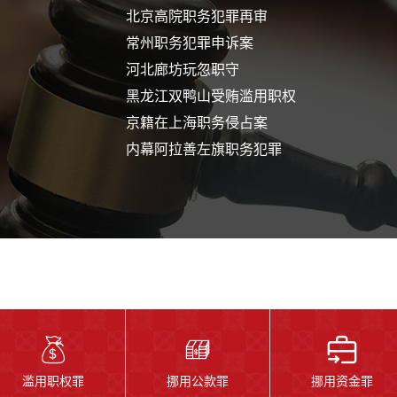
常州职务犯罪申诉案
河北廊坊玩忽职守
黑龙江双鸭山受贿滥用职权
京籍在上海职务侵占案
内幕阿拉善左旗职务犯罪
山西太原滥用职权案
沈阳骗取出口退税案
宿迁职务犯罪案再审
湖北贪污罪案件再审
上海银行经理非法经营同类营业
长春挪用公款及受贿罪案
安徽受贿及滥用职权案
滥用职权罪
挪用公款罪
挪用资金罪