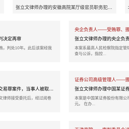
张立文律师办理的安徽高院某厅级官员职务犯罪案——滥用职权罪不成立
央企负责人——受贿罪、
判决定再审
张立文律师办理的央企负
贿，判处10年。此后该案经我
本案系最高人民检察院指定管
查与公诉，指控...
证券公司高级管理人——
张立文律师办理的证监会移送公安部督办内幕交易罪案件，当事人被取保候审予以释放
张立文律师办理中国某证
文律师接受委托后，经过阅卷
本案是中国某证券股份有限公司
元。 在办...