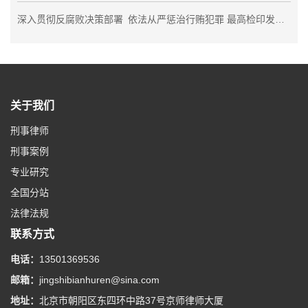
深入贯彻反腐败决策部署 依法从严惩治行贿犯罪 最高检印发《关于加强行贿犯罪案件办理工作的指导意见》
关于我们
刑事律师
刑事案例
专业研究
全国分站
法律法规
联系方式
电话：
13501369536
邮箱：
jingshibianhuren@sina.com
地址：
北京市朝阳区东四环中路37号京师律师大厦