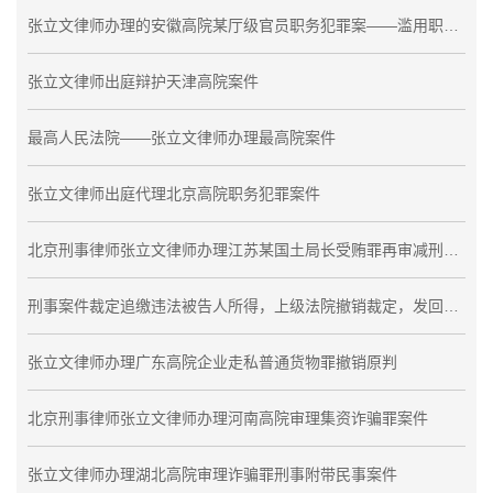
张立文律师办理的安徽高院某厅级官员职务犯罪案——滥用职权罪不成立
张立文律师出庭辩护天津高院案件
最高人民法院——张立文律师办理最高院案件
张立文律师出庭代理北京高院职务犯罪案件
北京刑事律师张立文律师办理江苏某国土局长受贿罪再审减刑7年
刑事案件裁定追缴违法被告人所得，上级法院撤销裁定，发回重审
张立文律师办理广东高院企业走私普通货物罪撤销原判
北京刑事律师张立文律师办理河南高院审理集资诈骗罪案件
张立文律师办理湖北高院审理诈骗罪刑事附带民事案件