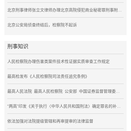
北京刑事律师张立文律师办理北京高院侵犯商业秘密罪刑事附带民事案件
北京公安局侦查终结后，检察院不起诉
刑事知识
人民检察院办理伤害类案件技术性证据实质审查工作规定
最高检发布《人民检察院司法责任追究条例》
最高人民法院 最高人民检察院 公安部 中国证券监督管理委员会 关于办理证券期货违法犯罪案件工作若干问题的意见
“两高”印发《关于执行〈中华人民共和国刑法〉确定罪名的补充规定（八）》 “徇私舞弊低价折股、出售国有资产罪”调整为“徇私舞弊低价折股、出售公司、企业资产罪”
依法加强对法院提级管辖和再审提审的法律监督