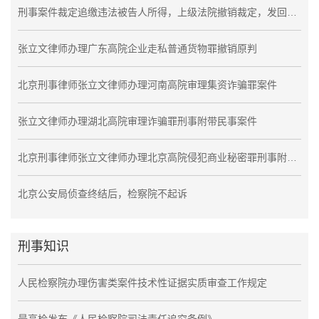
刑事案件裁定追缴违法被告人所得，上级法院撤销裁定，发回重审
张立文律师办理广东高院企业走私普通货物罪撤销原判
北京刑事律师张立文律师办理河南高院审理集资诈骗罪案件
张立文律师办理湖北高院审理诈骗罪刑事附带民事案件
北京刑事律师张立文律师办理北京高院侵犯商业秘密罪刑事附带民事案件
北京公安局侦查终结后，检察院不起诉
刑事知识
人民检察院办理伤害类案件技术性证据实质审查工作规定