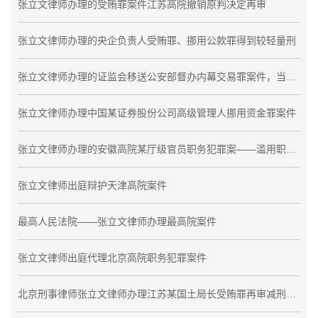
张立文律师办理的受贿罪案件江苏高院撤销原判决定再审
张立文律师办理的央企负责人受贿罪、挪用公款罪得到较轻量刑
张立文律师办理的证监会移送公安部督办内幕交易罪案件，当事人被取保候审予以释放
张立文律师办理中国某证券股份公司高级管理人挪用资金罪案件
张立文律师办理的安徽高院某厅级官员职务犯罪案——滥用职权罪不成立
张立文律师出庭辩护天津高院案件
最高人民法院——张立文律师办理最高院案件
张立文律师出庭代理北京高院职务犯罪案件
北京刑事律师张立文律师办理江苏某国土局长受贿罪再审减刑7年