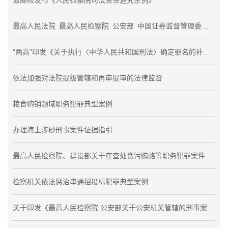
最高检发布《人民检察院司法责任追究条例》
最高人民法院 最高人民检察院 公安部 中国证券监督管理委员会 关于办理证券期货违法犯罪案件工作若干问题的意见
“两高”印发《关于执行〈中华人民共和国刑法〉确定罪名的补充规定（八）》 “徇私舞弊低价折股、出售国有资产罪”调整为“徇私舞弊低价折股、出售公司、企业资产罪”
依法加强对法院提级管辖和再审提审的法律监督
粮食购销领域职务犯罪典型案例
办理海上涉砂刑事案件证据指引
最高人民检察院、建设部关于在查处贪污贿赂等职务犯罪案件中加强协作配合的通知
检察机关依法惩治串通招投标犯罪典型案例
关于印发《最高人民检察院 公安部关于公安机关管辖的刑事案件立案追诉标准的规定（二）》的通知